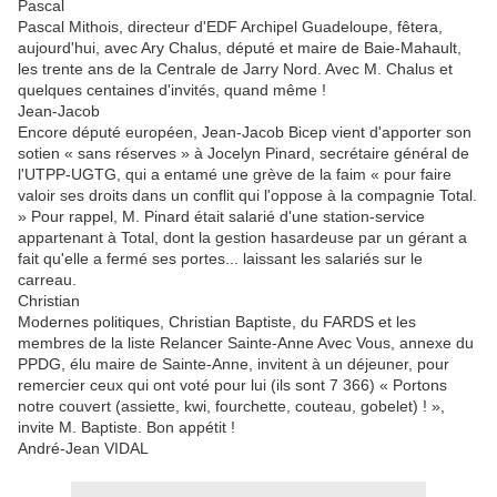
Pascal
Pascal Mithois, directeur d'EDF Archipel Guadeloupe, fêtera,
aujourd'hui, avec Ary Chalus, député et maire de Baie-Mahault,
les trente ans de la Centrale de Jarry Nord. Avec M. Chalus et
quelques centaines d'invités, quand même !
Jean-Jacob
Encore député européen, Jean-Jacob Bicep vient d'apporter son
sotien « sans réserves » à Jocelyn Pinard, secrétaire général de
l'UTPP-UGTG, qui a entamé une grève de la faim « pour faire
valoir ses droits dans un conflit qui l'oppose à la compagnie Total.
» Pour rappel, M. Pinard était salarié d'une station-service
appartenant à Total, dont la gestion hasardeuse par un gérant a
fait qu'elle a fermé ses portes... laissant les salariés sur le
carreau.
Christian
Modernes politiques, Christian Baptiste, du FARDS et les
membres de la liste Relancer Sainte-Anne Avec Vous, annexe du
PPDG, élu maire de Sainte-Anne, invitent à un déjeuner, pour
remercier ceux qui ont voté pour lui (ils sont 7 366) « Portons
notre couvert (assiette, kwi, fourchette, couteau, gobelet) ! »,
invite M. Baptiste. Bon appétit !
André-Jean VIDAL