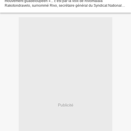
mouvement guadeloupéen »... c’est par la voix de Rivomalala
Rakotondravelo, surnommé Rivo, secrétaire général du Syndicat National
Unitaire des Instituteurs, Professeurs des Ecoles et PEGC...
Publicité