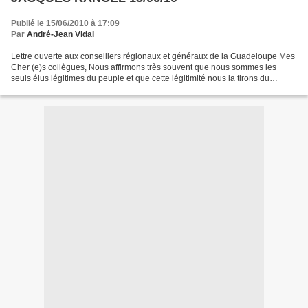
Publié le 15/06/2010 à 17:09
Par
André-Jean Vidal
Lettre ouverte aux conseillers régionaux et généraux de la Guadeloupe Mes
Cher (e)s collègues, Nous affirmons très souvent que nous sommes les
seuls élus légitimes du peuple et que cette légitimité nous la tirons du
suffrage universel, donc, du vote des...