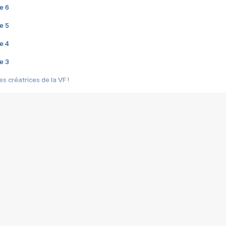
e 6
e 5
e 4
e 3
s créatrices de la VF !
e 2
e 1
e Mektoub My Love arrive enfin ! Rencontre avec Shaïn Boumedine et Sal
i : après Toni en famille
elle réalise le bouleversant Dites lui que je l'aime
ais ! Rencontre autour de Vie privée de Rebecca Zlotowski
 de Marguerite, Grave... Rencontre avec Ella Rumpf
 Les Rêveurs, un film intime sur la santé mentale