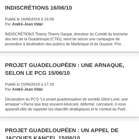
INDISCRÉTIONS 16/06/10
Publié le 16/06/2010 à 14:09
Par
André-Jean Vidal
INDISCRÉTIONS Thierry Thierry Gargar, directeur du Comité du tourisme
des iles de la Guadeloupe (CTIG), vient de lancer une campagne de
promotion à destination des publics de Martinique et de Guyane. Prix
d’appel : 399 € pour un séjour d’une semaine avec...
PROJET GUADELOUPÉEN : UNE ARNAQUE,
SELON LE PCG 15/06/10
Publié le 15/06/2010 à 17:10
Par
André-Jean Vidal
Déclaration du PCG “Le projet guadeloupéen de société Gillot-Lurel, une
arnaque” • Parce que trop souvent édulcoré, déformé, caricaturé, il nous
apparaît utile de rappeler les objectifs stratégiques et le combat du Parti
Communiste Guadeloupéen depuis...
PROJET GUADELOUPÉEN : UN APPEL DE
JACQUES KANCEL 15/06/10