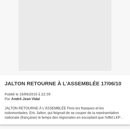
JALTON RETOURNE À L'ASSEMBLÉE 17/06/10
Publié le 16/06/2010 à 22:39
Par
André-Jean Vidal
JALTON RETOURNE À L'ASSEMBLÉE Finis les frasques et les
rodomontades. Eric Jalton, qui feignait de se couper de la représentation
nationale (française) le temps des régionales en escoptant que l'effet LKP
remplirait ses attentes, est benoîtement retourné...