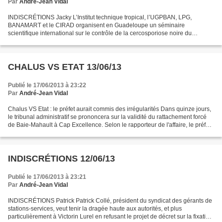
Par
André-Jean Vidal
INDISCRÉTIONS Jacky L’Institut technique tropical, l’UGPBAN, LPG,
BANAMART et le CIRAD organisent en Guadeloupe un séminaire
scientifique international sur le contrôle de la cercosporiose noire du
bananier du 25 au 27 juin 2013. Ce séminaire rassemblera...
CHALUS VS ETAT 13/06/13
Publié le 17/06/2013 à 23:22
Par
André-Jean Vidal
Chalus VS Etat : le préfet aurait commis des irrégularités Dans quinze jours,
le tribunal administratif se prononcera sur la validité du rattachement forcé
de Baie-Mahault à Cap Excellence. Selon le rapporteur de l'affaire, le préfet
Amaury de Saint-Quentin...
INDISCRÉTIONS 12/06/13
Publié le 17/06/2013 à 23:21
Par
André-Jean Vidal
INDISCRÉTIONS Patrick Patrick Collé, président du syndicat des gérants de
stations-services, veut tenir la dragée haute aux autorités, et plus
particulièrement à Victorin Lurel en refusant le projet de décret sur la fixation