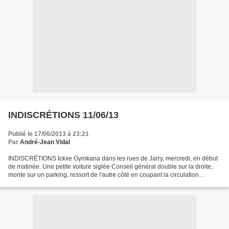
INDISCRÉTIONS 11/06/13
Publié le 17/06/2013 à 23:21
Par
André-Jean Vidal
INDISCRÉTIONS Ickxe Gymkana dans les rues de Jarry, mercredi, en début
de matinée. Une petite voiture siglée Conseil général double sur la droite,
monte sur un parking, ressort de l'autre côté en coupant la circulation
brutalement... avant de doubler...