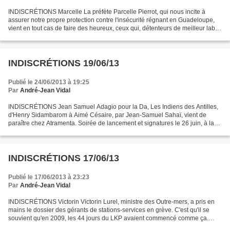
INDISCRÉTIONS Marcelle La préfète Parcelle Pierrot, qui nous incite à
assurer notre propre protection contre l'insécurité régnant en Guadeloupe,
vient en tout cas de faire des heureux, ceux qui, détenteurs de meilleur label
anti-intrusion de la place,...
INDISCRÉTIONS 19/06/13
Publié le 24/06/2013 à 19:25
Par
André-Jean Vidal
INDISCRÉTIONS Jean Samuel Adagio pour la Da, Les Indiens des Antilles,
d'Henry Sidambarom à Aimé Césaire, par Jean-Samuel Sahaï, vient de
paraître chez Atramenta. Soirée de lancement et signatures le 26 juin, à la
Bibliothèque Multimédia du Moule. On...
INDISCRÉTIONS 17/06/13
Publié le 17/06/2013 à 23:23
Par
André-Jean Vidal
INDISCRÉTIONS Victorin Victorin Lurel, ministre des Outre-mers, a pris en
mains le dossier des gérants de stations-services en grève. C'est qu'il se
souvient qu'en 2009, les 44 jours du LKP avaient commencé comme ça.
Quoique jusqu'à présent, rien n'indique...