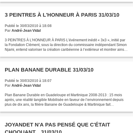
3 PEINTRES À L'HONNEUR À PARIS 31/03/10
Publié le 30/03/2010 à 18:08
Par
André-Jean Vidal
3 PEINTRES À L'HONNEUR À PARIS L’événement inédit « 3x3 », initié par
la Fondation Clément, sous la direction du commissaire indépendant Simon
Njami, entend valoriser la création caribéenne à l’extérieur et montrer ainsi à
un large public la vitalité...
PLAN BANANE DURABLE 31/03/10
Publié le 30/03/2010 à 18:07
Par
André-Jean Vidal
Plan Banane Durable en Guadeloupe et Martinique 2008-2013 : 15 mois
après, une réalité tangible Mobilisée en faveur de l’environnement depuis
plus de dix ans, la filière Banane de Guadeloupe & Martinique fait
continuellement évoluer ses pratiques pour...
JOYANDET N'A PAS PENSÉ QUE C'ÉTAIT
CHOQUANT... 31/03/10