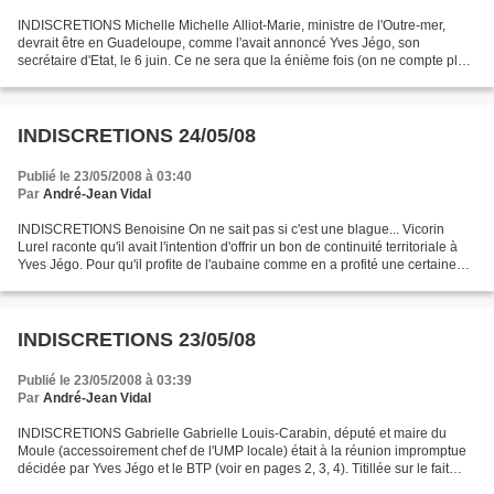
INDISCRETIONS Michelle Michelle Alliot-Marie, ministre de l'Outre-mer,
devrait être en Guadeloupe, comme l'avait annoncé Yves Jégo, son
secrétaire d'Etat, le 6 juin. Ce ne sera que la énième fois (on ne compte plus)
que l'on attendra Mme Alliot-Marie....
INDISCRETIONS 24/05/08
Publié le 23/05/2008 à 03:40
Par
André-Jean Vidal
INDISCRETIONS Benoisine On ne sait pas si c'est une blague... Vicorin
Lurel raconte qu'il avait l'intention d'offrir un bon de continuité territoriale à
Yves Jégo. Pour qu'il profite de l'aubaine comme en a profité une certaine
Benoisine Anicette, qui...
INDISCRETIONS 23/05/08
Publié le 23/05/2008 à 03:39
Par
André-Jean Vidal
INDISCRETIONS Gabrielle Gabrielle Louis-Carabin, député et maire du
Moule (accessoirement chef de l'UMP locale) était à la réunion impromptue
décidée par Yves Jégo et le BTP (voir en pages 2, 3, 4). Titillée sur le fait
qu'elle n'a jamais fait entendre...