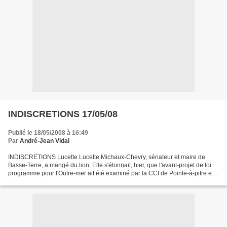
INDISCRETIONS 17/05/08
Publié le 18/05/2008 à 16:49
Par
André-Jean Vidal
INDISCRETIONS Lucette Lucette Michaux-Chevry, sénateur et maire de
Basse-Terre, a mangé du lion. Elle s'étonnait, hier, que l'avant-projet de loi
programme pour l'Outre-mer ait été examiné par la CCI de Pointe-à-pitre et
le BTP. « Il s'agit là encore...