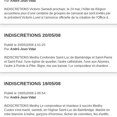
Par
André-Jean Vidal
INDISCRETIONS Victorin Samedi prochain, le 24 mai, l’hôtel de Région
accueillera plus d’une centaine de groupes de carnaval qui sont invités par
le président Victorin Lurel à l’annonce officielle de la création de l’Office du
carnaval guadeloupéen (OCG)....
INDISCRETIONS 20/05/08
Publié le 20/05/2008 à 01:25
Par
André-Jean Vidal
INDISCRETIONS Medhy Confondre Saint-Luc de Baimbridge et Saint-Pierre
et Saint-Paul, l'une église de quartier, l'autre cathédrale, l'une aux Abymes,
l'autre à Pointe-à-Pitre. Bigre, ma vue baisse ! Le compositeur et chanteur
Medhy Custos ne s'est pas...
INDISCRETIONS 19/05/08
Publié le 19/05/2008 à 00:54
Par
André-Jean Vidal
INDISCRETIONS Medhy Le compositeur et chanteur à succès Medhy
Custos s'est marié, samedi, en l'église Saint-Luc de Baimbridge. Mariée en
robe blanche à traîne, garçons d'honneur, lâcher de colombes, feu d'artifice