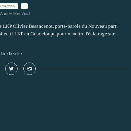
9.04.2009
…
 André-Jean Vidal
le LKP Olivier Besancenot, porte-parole du Nouveau parti
collectif LKP en Guadeloupe pour « mettre l'éclairage sur
Lire la suite