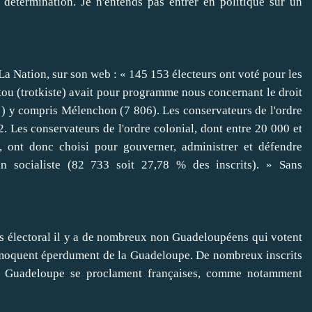
détermination. Je n'entends pas entrer en politique sur un
 La Nation, sur son web : « 145 153 électeurs ont voté pour les
tou (trotkiste) avait pour programme nous concernant le droit
 ) y compris Mélenchon (7 806). Les conservateurs de l'ordre
 Les conservateurs de l'ordre colonial, dont entre 20 000 et
, ont donc choisi pour gouverner, administrer et défendre
 un socialiste (82 733 soit 27,78 % des inscrits). » Sans
rps électoral il y a de nombreux non Guadeloupéens qui votent
se moquent éperdument de la Guadeloupe. De nombreux inscrits
n Guadeloupe se proclament françaises, comme notamment