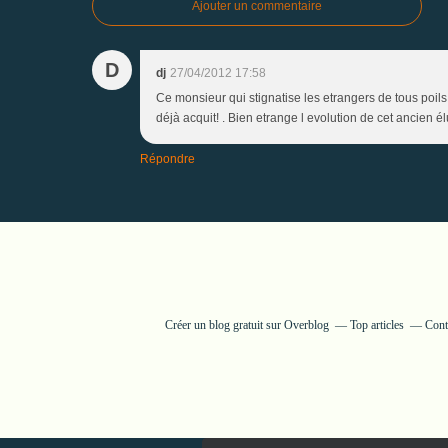
Ajouter un commentaire
D
dj
27/04/2012 17:58
Ce monsieur qui stignatise les etrangers de tous poils p
déjà acquit! . Bien etrange l evolution de cet ancien él
Répondre
Créer un blog gratuit sur Overblog
Top articles
Cont