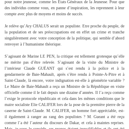
pour notre jeunesse, comme les Etats Généraux de la Jeunesse. Pour que
des individus comme vous, en panne d’inspiration, les reprennent à leur
compte avec plus de moyens et moins de succès.
Je relève qu’Ary CHALUS serait un populiste. Etre proche du peuple, de
la population et de ses préoccupations est en effet un crime et tranche
singulièrement avec votre conception de la politique, qui semble d’abord
renvoyer à l’humanisme théorique.
S’agissant de Marine LE PEN, la critique est tellement grotesque qu’elle
ne mérite pas d’être relevée. S’agissant de la visite du Ministre de
l’intérieur Claude GUÉANT qui s’est rendu à la police et à la
gendarmerie de Baie-Mahault, après s’être rendu à Pointe-A-Pitre et à
Saint-Claude, là encore, votre indignation est-elle à géométrie variable ?
Le Maire de Baie-Mahault a reçu un Ministre de la République en visite
officielle comme il le fait depuis une dizaine d’années. Il l’a reçu comme
l’exige le protocole républicain et cela dans les mêmes conditions que le
maire socialiste Elie CALIFER lors de la pose de la première pierre de la
caserne de Saint-Claude. M. CALIFER, un homme fort appréciable, est-
il également à ranger au rang des populistes ? M. Gueant a été reçu
comme l’a été l’auteur du discours de Dakar, et cela à maintes reprises.
Mais, je vous le concède, ses propos étaient inqualifiables et ils ont été