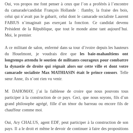
Oui, vos propos me font penser à ceux que l’on a proférés à l’encontre
du camarade/candidat François Hollande : flamby, la fraise des bois,
celui qui n’avait pas le gabarit, celui dont le camarade socialiste Laurent
FABIUS n’imaginait pas exerçant la fonction. Ce candidat devenu
Président de la République, que tout le monde aime tant aujourd’hui.
Moi, le premier.
A ce militant de salon, enfermé dans sa tour d’ivoire depuis les hauteurs
du Houelmont, je voudrais dire que
les baie-mahaultiens ont
longtemps attendu le soutien de militants courageux pour combattre
la dynastie de droite qui régnait alors sur cette ville et dont votre
camarade socialiste Max MATHIASIN était le prince consors
. Telle
sœur Anne, ils n’ont rien vu venir.
M. DAHOMAY, j’ai la faiblesse de croire que nous pouvons tous
participer à la construction de ce pays. Ceci, que nous soyons, fils d’un
grand philosophe agrégé, fille d’un ténor du barreau ou encore fils de
chauffeur comme moi.
Oui, Ary CHALUS, agent EDF, peut participer à la construction de son
pays. Il a le droit et même le devoir de continuer à faire des propositions