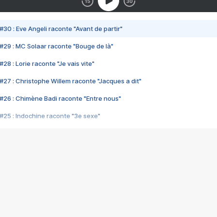
#30 : Eve Angeli raconte "Avant de partir"
#29 : MC Solaar raconte "Bouge de là"
28 : Lorie raconte "Je vais vite"
#27 : Christophe Willem raconte "Jacques a dit"
#26 : Chimène Badi raconte "Entre nous"
#25 : Indochine raconte "3e sexe"
#24 : Zaho raconte "C'est chelou"
#23 : Patrick Bruel raconte "Au café des délices"
#22 : Kyo raconte "Le chemin"
#21 : Nolwenn Leroy raconte "Cassé"
#20 : Patrick Hernandez raconte "Born to be alive"