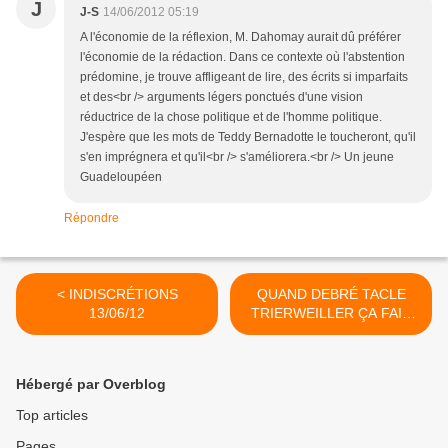
J
J-S
14/06/2012 05:19
A l'économie de la réflexion, M. Dahomay aurait dû préférer
l'économie de la rédaction. Dans ce contexte où l'abstention
prédomine, je trouve affligeant de lire, des écrits si imparfaits
et des<br /> arguments légers ponctués d'une vision
réductrice de la chose politique et de l'homme politique.
J'espère que les mots de Teddy Bernadotte le toucheront, qu'il
s'en imprégnera et qu'il<br /> s'améliorera.<br /> Un jeune
Guadeloupéen
Répondre
< INDISCRÉTIONS
QUAND DEBRÉ TACLE
13/06/12
TRIERWEILLER ÇA FAIT
MAL ! >
Hébergé par Overblog
Top articles
Pages