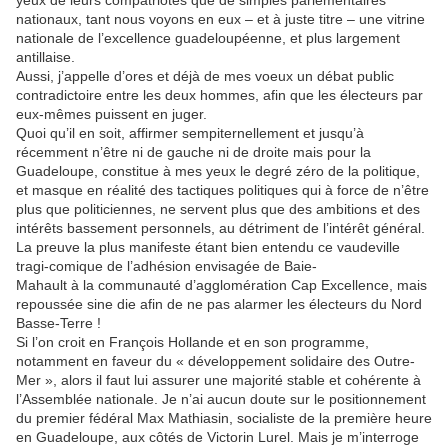
yeux de leurs compatriotes que de simples parlementaires
nationaux, tant nous voyons en eux – et à juste titre – une vitrine
nationale de l’excellence guadeloupéenne, et plus largement
antillaise.
Aussi, j’appelle d’ores et déjà de mes voeux un débat public
contradictoire entre les deux hommes, afin que les électeurs par
eux-mêmes puissent en juger.
Quoi qu’il en soit, affirmer sempiternellement et jusqu’à
récemment n’être ni de gauche ni de droite mais pour la
Guadeloupe, constitue à mes yeux le degré zéro de la politique,
et masque en réalité des tactiques politiques qui à force de n’être
plus que politiciennes, ne servent plus que des ambitions et des
intérêts bassement personnels, au détriment de l’intérêt général.
La preuve la plus manifeste étant bien entendu ce vaudeville
tragi-comique de l’adhésion envisagée de Baie-
Mahault à la communauté d’agglomération Cap Excellence, mais
repoussée sine die afin de ne pas alarmer les électeurs du Nord
Basse-Terre !
Si l’on croit en François Hollande et en son programme,
notamment en faveur du « développement solidaire des Outre-
Mer », alors il faut lui assurer une majorité stable et cohérente à
l’Assemblée nationale. Je n’ai aucun doute sur le positionnement
du premier fédéral Max Mathiasin, socialiste de la première heure
en Guadeloupe, aux côtés de Victorin Lurel. Mais je m’interroge