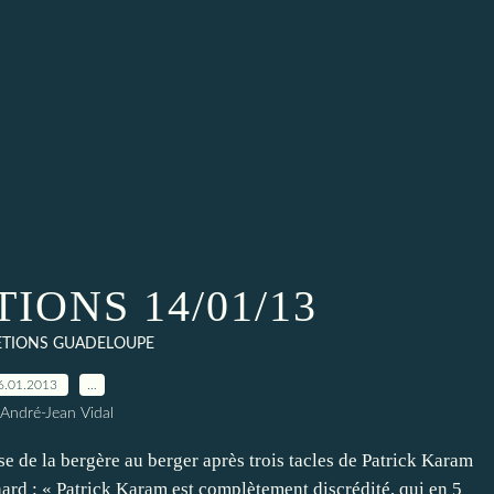
IONS 14/01/13
ETIONS GUADELOUPE
6.01.2013
…
 André-Jean Vidal
e la bergère au berger après trois tacles de Patrick Karam
ard : « Patrick Karam est complètement discrédité, qui en 5