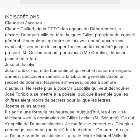
INDISCRÉTIONS
Claude et Jacques
Claude Guillod, de la CFTC des agents du Département, a
décidé d'attaquer bille en tête Jacques Gillot, président du conseil
général. Il semblerait qu'outre ne lui avoir donné aucun local
syndical, il vienne de lui couper l'accès au fax concédé jusqu'à
présent. M. Guillod entend, par avocat (Me Coralie), déposer
plainte en référé.
José et Jocelyn
José Toribio, maire de Lamentin et qui veut le rester de longues
années, dédicacera samedi, à la Librairie générale Jasor, un
recueil de poèmes, Ravines enfiévrées, publié à compte
d'auteurs. Ne reste plus à Jocelyn Sapotille qui veut déchouker
José Toribio à se mettre à la poésie, quoique il semble que les
chiffres aient moins de secrets pour lui que les lettres.
Josette et les autres
Il s'agit d'une formule malheureuse. Aujourd'hui, les élus « se
félicitent » de la nomination de Gilles Leclair (M. Sécurité). Ce qui
s'appelle de l'autosatisfaction. Je me félicite entend-on. Glouglou,
comme je suis beau (ou belle) fait le dindon... On aurait du dire :
« J'ai une grande satisfaction... », « Je félicite Manuel Valls de