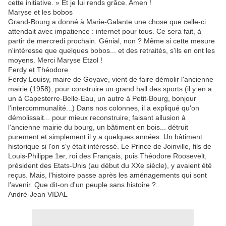
cette initiative. » Et je lui rends grâce. Amen !
Maryse et les bobos
Grand-Bourg a donné à Marie-Galante une chose que celle-ci
attendait avec impatience : internet pour tous. Ce sera fait, à
partir de mercredi prochain. Génial, non ? Même si cette mesure
n'intéresse que quelques bobos... et des retraités, s'ils en ont les
moyens. Merci Maryse Etzol !
Ferdy et Théodore
Ferdy Louisy, maire de Goyave, vient de faire démolir l'ancienne
mairie (1958), pour construire un grand hall des sports (il y en a
un à Capesterre-Belle-Eau, un autre à Petit-Bourg, bonjour
l'intercommunalité...) Dans nos colonnes, il a expliqué qu'on
démolissait... pour mieux reconstruire, faisant allusion à
l'ancienne mairie du bourg, un bâtiment en bois... détruit
purement et simplement il y a quelques années. Un bâtiment
historique si l'on s'y était intéressé. Le Prince de Joinville, fils de
Louis-Philippe 1er, roi des Français, puis Théodore Roosevelt,
président des Etats-Unis (au début du XXe siècle), y avaient été
reçus. Mais, l'histoire passe après les aménagements qui sont
l'avenir. Que dit-on d'un peuple sans histoire ?..
André-Jean VIDAL