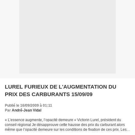
LUREL FURIEUX DE L'AUGMENTATION DU
PRIX DES CARBURANTS 15/09/09
Publié le 16/09/2009 à 01:11
Par
André-Jean Vidal
« L’essence augmente, l’opacité demeure » Victorin Lurel, président du
conseil régional Je désapprouve cette hausse des prix du carburant alors
même que l’opacité demeure sur les conditions de fixation de ces prix. Les
conditions ne sont pas à ce jour...