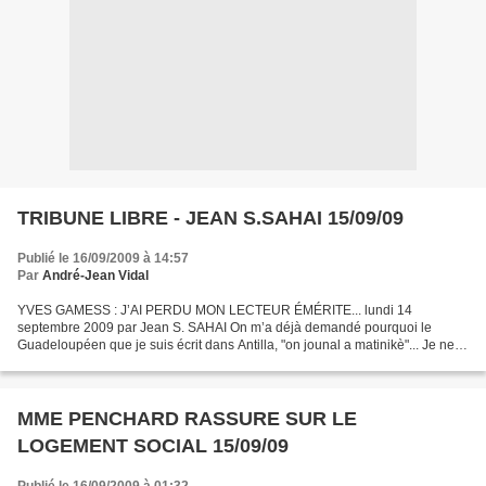
TRIBUNE LIBRE - JEAN S.SAHAI 15/09/09
Publié le 16/09/2009 à 14:57
Par
André-Jean Vidal
YVES GAMESS : J’AI PERDU MON LECTEUR ÉMÉRITE... lundi 14
septembre 2009 par Jean S. SAHAI On m’a déjà demandé pourquoi le
Guadeloupéen que je suis écrit dans Antilla, "on jounal a matinikè"... Je ne
trouve pas un support en ma Guadeloupe pour mes plumissions...
MME PENCHARD RASSURE SUR LE
LOGEMENT SOCIAL 15/09/09