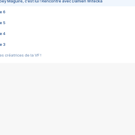
bey Maguire, c'est lui ! Rencontre avec Damien Witecka
e 6
e 5
e 4
e 3
s créatrices de la VF !
e 2
e 1
e Mektoub My Love arrive enfin ! Rencontre avec Shaïn Boumedine et Sal
i : après Toni en famille
elle réalise le bouleversant Dites lui que je l'aime
ais ! Rencontre autour de Vie privée de Rebecca Zlotowski
 de Marguerite, Grave... Rencontre avec Ella Rumpf