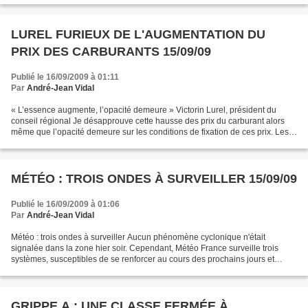
LUREL FURIEUX DE L'AUGMENTATION DU
PRIX DES CARBURANTS 15/09/09
Publié le 16/09/2009 à 01:11
Par
André-Jean Vidal
« L’essence augmente, l’opacité demeure » Victorin Lurel, président du
conseil régional Je désapprouve cette hausse des prix du carburant alors
même que l’opacité demeure sur les conditions de fixation de ces prix. Les
conditions ne sont pas à ce jour...
MÉTÉO : TROIS ONDES À SURVEILLER 15/09/09
Publié le 16/09/2009 à 01:06
Par
André-Jean Vidal
Météo : trois ondes à surveiller Aucun phénomène cyclonique n'était
signalée dans la zone hier soir. Cependant, Météo France surveille trois
systèmes, susceptibles de se renforcer au cours des prochains jours et
pouvant donc éventuellement évoluer en...
GRIPPE A : UNE CLASSE FERMÉE À