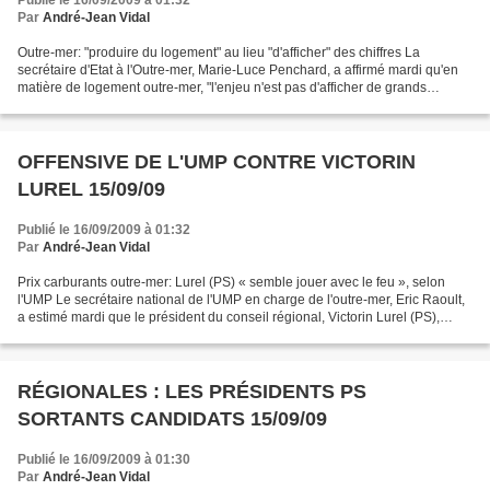
Publié le 16/09/2009 à 01:32
Par
André-Jean Vidal
Outre-mer: "produire du logement" au lieu "d'afficher" des chiffres La
secrétaire d'Etat à l'Outre-mer, Marie-Luce Penchard, a affirmé mardi qu'en
matière de logement outre-mer, "l'enjeu n'est pas d'afficher de grands
objectifs ou des sommes exceptionnelles",...
OFFENSIVE DE L'UMP CONTRE VICTORIN
LUREL 15/09/09
Publié le 16/09/2009 à 01:32
Par
André-Jean Vidal
Prix carburants outre-mer: Lurel (PS) « semble jouer avec le feu », selon
l'UMP Le secrétaire national de l'UMP en charge de l'outre-mer, Eric Raoult,
a estimé mardi que le président du conseil régional, Victorin Lurel (PS),
"semble jouer avec le feu"...
RÉGIONALES : LES PRÉSIDENTS PS
SORTANTS CANDIDATS 15/09/09
Publié le 16/09/2009 à 01:30
Par
André-Jean Vidal