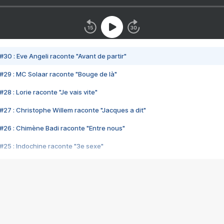
#30 : Eve Angeli raconte "Avant de partir"
#29 : MC Solaar raconte "Bouge de là"
28 : Lorie raconte "Je vais vite"
#27 : Christophe Willem raconte "Jacques a dit"
#26 : Chimène Badi raconte "Entre nous"
#25 : Indochine raconte "3e sexe"
#24 : Zaho raconte "C'est chelou"
#23 : Patrick Bruel raconte "Au café des délices"
#22 : Kyo raconte "Le chemin"
#21 : Nolwenn Leroy raconte "Cassé"