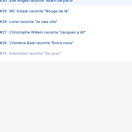
#30 : Eve Angeli raconte "Avant de partir"
#29 : MC Solaar raconte "Bouge de là"
28 : Lorie raconte "Je vais vite"
#27 : Christophe Willem raconte "Jacques a dit"
#26 : Chimène Badi raconte "Entre nous"
#25 : Indochine raconte "3e sexe"
#24 : Zaho raconte "C'est chelou"
#23 : Patrick Bruel raconte "Au café des délices"
#22 : Kyo raconte "Le chemin"
#21 : Nolwenn Leroy raconte "Cassé"
#20 : Patrick Hernandez raconte "Born to be alive"
#19 : Lorie raconte "Près de moi"
#18 : Michael Jones raconte "A nos actes manqués" (avec Jean-Jacque