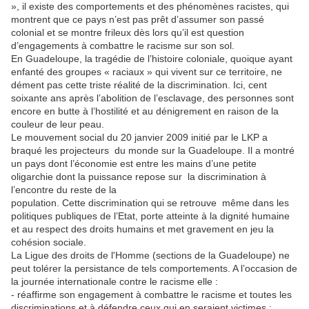
», il existe des comportements et des phénomènes racistes, qui
montrent que ce pays n’est pas prêt d’assumer son passé
colonial et se montre frileux dès lors qu’il est question
d’engagements à combattre le racisme sur son sol.
En Guadeloupe, la tragédie de l’histoire coloniale, quoique ayant
enfanté des groupes « raciaux » qui vivent sur ce territoire, ne
dément pas cette triste réalité de la discrimination. Ici, cent
soixante ans après l’abolition de l’esclavage, des personnes sont
encore en butte à l’hostilité et au dénigrement en raison de la
couleur de leur peau.
Le mouvement social du 20 janvier 2009 initié par le LKP a
braqué les projecteurs du monde sur la Guadeloupe. Il a montré
un pays dont l’économie est entre les mains d’une petite
oligarchie dont la puissance repose sur la discrimination à
l’encontre du reste de la
population. Cette discrimination qui se retrouve même dans les
politiques publiques de l’Etat, porte atteinte à la dignité humaine
et au respect des droits humains et met gravement en jeu la
cohésion sociale.
La Ligue des droits de l'Homme (sections de la Guadeloupe) ne
peut tolérer la persistance de tels comportements. A l’occasion de
la journée internationale contre le racisme elle :
- réaffirme son engagement à combattre le racisme et toutes les
discriminations et à défendre ceux qui en seraient victimes ;