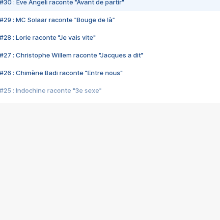
#30 : Eve Angeli raconte "Avant de partir"
#29 : MC Solaar raconte "Bouge de là"
28 : Lorie raconte "Je vais vite"
#27 : Christophe Willem raconte "Jacques a dit"
#26 : Chimène Badi raconte "Entre nous"
#25 : Indochine raconte "3e sexe"
#24 : Zaho raconte "C'est chelou"
#23 : Patrick Bruel raconte "Au café des délices"
#22 : Kyo raconte "Le chemin"
#21 : Nolwenn Leroy raconte "Cassé"
#20 : Patrick Hernandez raconte "Born to be alive"
#19 : Lorie raconte "Près de moi"
#18 : Michael Jones raconte "A nos actes manqués" (avec Jean-Jacque