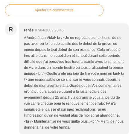
Ajouter un commentaire
R
renée
07/04/2009 20:46
A André-Jean Vidal<br /> Je ne regrette qu'une chose, de ne
pas avoir eu le lien de ce site dès le début de la grève, ou
même depuis le tout début de son existence. Cela m'eut été
très utile dans mon quotidien et surtout durant cette période
difficile que j'ai éprouvée très traumatisante avec le sentiment
de vivre dans un monde hostile ou tous pratiquaient la pensé
unique.<br /> Quelle a été ma joie de lire votre nom en tant<br
/> que responsable ce ce site, car je vous connais depuis le
début de mon aventure à la Guadeloupe. Vos commentaires
m'ont toujours apaisée quand à la juste lecture des
événement depuis 25 ans. Il y a dix ans je vous ai perdu de
vue car le chèque pour le renouvellement de l'abo FA n'a
jamais été encaissé et sur mes réclamations j'ai eu
l'impression qu'on ne voulait plus de moi et j'ai abandonné.
<br /> Maintenant je ne vous quitte plus...<br /> Merci de nous
donner ainsi de votre temps.