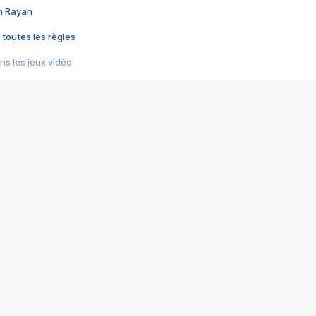
im Rayan
 toutes les règles
s les jeux vidéo
us choquant de Rockstar ? - Le scandale BULLY
e plus moche de Steam
du RÊVE tourne au CAUCHEMAR
pendant 8 heures
it… à tort
umiliés par un jeu vidéo
ire - Final Fantasy 8
ti un empire - Age of Empires
story DOFUS