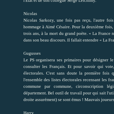
l'Etat et de son collègue Serge Letchimy.
Nicolas
Nicolas Sarkozy, une fois pas reçu, l'autre fo
hommage à Aimé Césaire. Pour la deuxième fois, la
trois ans, à la mort du grand poète. « La France ne
dans son beau discours. Il fallait entendre « La Fra
Gugusses
Le PS organisera ses primaires pour désigner le 
consulter les Français. Et pour savoir qui vote, 
électorales. C'est sans doute la première fois 
l'ensemble des listes électorales recensant les fr
commune par commune, circonscription législ
département. Bel outil de travail pour qui sait l'u
droite assurément) se sont émus ! Mauvais joueurs 
Harry