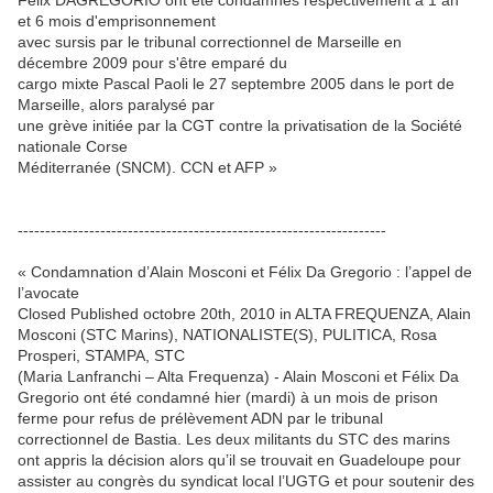
Félix DAGREGORIO ont été condamnés respectivement à 1 an
et 6 mois d'emprisonnement
avec sursis par le tribunal correctionnel de Marseille en
décembre 2009 pour s'être emparé du
cargo mixte Pascal Paoli le 27 septembre 2005 dans le port de
Marseille, alors paralysé par
une grève initiée par la CGT contre la privatisation de la Société
nationale Corse
Méditerranée (SNCM). CCN et AFP »
-------------------------------------------------------------------
« Condamnation d’Alain Mosconi et Félix Da Gregorio : l’appel de
l’avocate
Closed Published octobre 20th, 2010 in ALTA FREQUENZA, Alain
Mosconi (STC Marins), NATIONALISTE(S), PULITICA, Rosa
Prosperi, STAMPA, STC
(Maria Lanfranchi – Alta Frequenza) - Alain Mosconi et Félix Da
Gregorio ont été condamné hier (mardi) à un mois de prison
ferme pour refus de prélèvement ADN par le tribunal
correctionnel de Bastia. Les deux militants du STC des marins
ont appris la décision alors qu’il se trouvait en Guadeloupe pour
assister au congrès du syndicat local l’UGTG et pour soutenir des