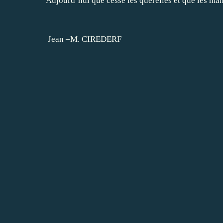
Aujourd’hui que cesse les querelles et que les man
Jean –M. CIREDERF