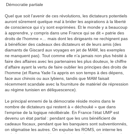
Démocratie partiale
Quel que soit l’avenir de ces révolutions, les dictateurs potentiels
auront sûrement quelque mal à brider les aspirations à la liberté
de conscience qui s’y sont exprimées. Et le monde y a beaucoup
à apprendre, y compris dans une France qui se dit « patrie des
droits de l’homme »… mais dont les dirigeants ne rechignent pas
à bénéficier des cadeaux des dictateurs et de leurs amis (des
diamants de Giscard aux voyages en jet de MAM, les exemples
ne manquent pas). Tout comme elle n’a jamais non plus hésité à
faire des affaires avec les partenaires les plus douteux, le chiffre
d’affaire ayant la vertu de faire oublier les principes des droits de
l’homme (et Rama Yade l’a appris en son temps à des dépens,
face aux chinois ou aux lybiens, tandis que MAM faisait
récemment scandale avec la fourniture de matériel de répression
au régime tunisien en déliquescence).
Le principal ennemi de la démocratie réside moins dans le
nombre de dictateurs qui restent à « déchouké » que dans
l’emprise de la logique néolibérale. En France l’état UMP est
devenu un état partial : pendant que les uns bénéficient de
cadeaux fiscaux, pendant que les banquiers sont subventionnés,
on stigmatise les autres. On expulse les ROMS, on interne les