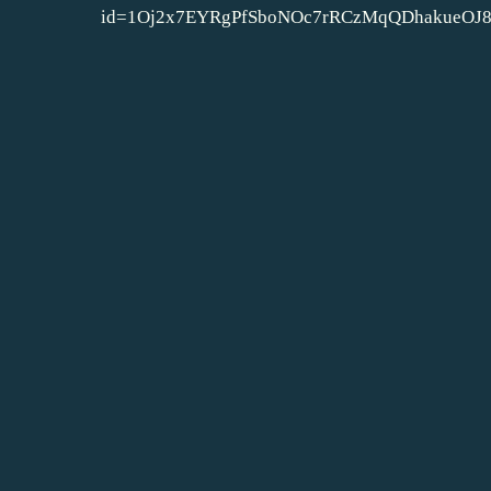
id=1Oj2x7EYRgPfSboNOc7rRCzMqQDhakueOJ8L