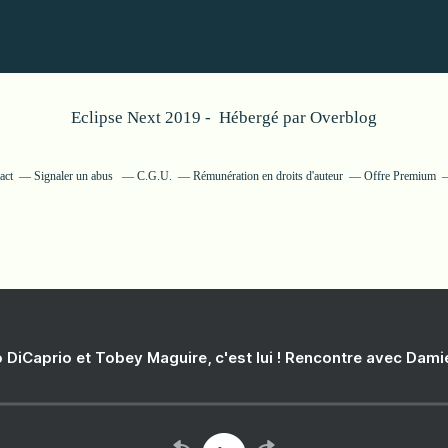
Eclipse Next 2019 - Hébergé par
Overblog
act
Signaler un abus
C.G.U.
Rémunération en droits d'auteur
Offre Premium
 DiCaprio et Tobey Maguire, c'est lui ! Rencontre avec Dam