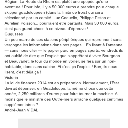
Région. La Route du Rhum est plutôt une épopée qu'une
aventure ! Pour info, il y a 50 000 euros à prendre pour chaque
skipper guadeloupéen (dans la limite de trois) qui sera
sélectionné par un comité. Luc Coquelin, Philippe Fiston et
Aurélien Poisson... pourraient être partants. Mais 50 000 euros,
c'est pas grand-chose à ce niveau d'épreuve !
Gugusses
Un peu marre de ces stations périphériques qui reprennent sans
vergogne les informations dans nos pages... En lisant à l'antenne
— sans nous citer — le papier paru en pages sports, vendredi, ils
ont oublié de dire que l'exploit que s'apprêtent à vivre Bourgnon
et Beauvarlet, le tour du monde en voilier, se fera sur un non-
habitable, donc sans cabine. Et c'est ça l'exploit ! Bon, ils nous
lisent, c'est déjà ça !
Victorin
La loi de finances 2014 est en préparation. Normalement, l'Etat
devrait dépenser, en Guadeloupe, la même chose que cette
année, 2,250 milliards d'euros pour faire tourner la machine. A
moins que le ministre des Outre-mers arrache quelques centimes
supplémentaires ?
André-Jean VIDAL