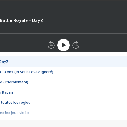
 Battle Royale - DayZ
 DayZ
 a 13 ans (et vous l'avez ignoré)
e (littéralement)
im Rayan
 toutes les règles
s les jeux vidéo
us choquant de Rockstar ? - Le scandale BULLY