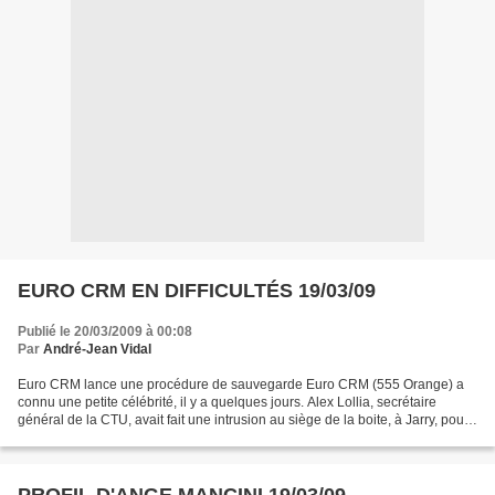
EURO CRM EN DIFFICULTÉS 19/03/09
Publié le 20/03/2009 à 00:08
Par
André-Jean Vidal
Euro CRM lance une procédure de sauvegarde Euro CRM (555 Orange) a
connu une petite célébrité, il y a quelques jours. Alex Lollia, secrétaire
général de la CTU, avait fait une intrusion au siège de la boite, à Jarry, pour
demander que le patron signe...