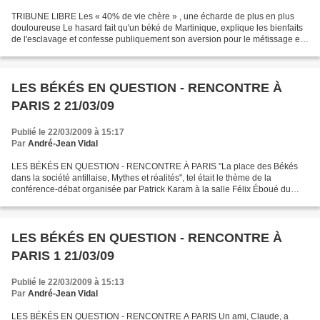
TRIBUNE LIBRE Les « 40% de vie chère » , une écharde de plus en plus
douloureuse Le hasard fait qu'un béké de Martinique, explique les bienfaits
de l'esclavage et confesse publiquement son aversion pour le métissage et
le choix de son clan de « préserver...
LES BÉKÉS EN QUESTION - RENCONTRE À
PARIS 2 21/03/09
Publié le 22/03/2009 à 15:17
Par
André-Jean Vidal
LES BÉKÉS EN QUESTION - RENCONTRE À PARIS "La place des Békés
dans la société antillaise, Mythes et réalités", tel était le thème de la
conférence-débat organisée par Patrick Karam à la salle Félix Éboué du
secrétariat d'état à l'outre-mer. Un thème d'actualité...
LES BÉKÉS EN QUESTION - RENCONTRE À
PARIS 1 21/03/09
Publié le 22/03/2009 à 15:13
Par
André-Jean Vidal
LES BÉKÉS EN QUESTION - RENCONTRE A PARIS Un ami, Claude, a