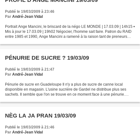
PROFIL D'ANGE MANCINI 19/03/09
Publié le 19/03/2009 à 23:46
Par
André-Jean Vidal
Portrait Ange Mancini, le briscard de la négo LE MONDE | 17.03.09 | 14h15 •
Mis à jour le 17.03.09 | 19h02 Négocier, l'homme sait faire. Patron du RAID
entre 1985 et 1990, Ange Mancini a ramené à la raison tant de preneurs
d'otages. Mais avec des gens...
PÉNURIE DE SUCRE ? 19/03/09
Publié le 19/03/2009 à 21:47
Par
André-Jean Vidal
Pénurie de sucre en Guadeloupe Il n'y a plus de sucre de canne local
disponible en magasin. L'usine sucrière de Gardel ne distribue plus ses
sachets. Il semble que l'on se trouve en ce moment face à une pénurie.
L'importation de sucre de l'extérieur fait...
NÈG LA JA PRAN 19/03/09
Publié le 19/03/2009 à 21:46
Par
André-Jean Vidal