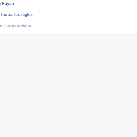
im Rayan
 toutes les règles
s les jeux vidéo
us choquant de Rockstar ? - Le scandale BULLY
e plus moche de Steam
du RÊVE tourne au CAUCHEMAR
pendant 8 heures
it… à tort
umiliés par un jeu vidéo
ire - Final Fantasy 8
ti un empire - Age of Empires
story DOFUS
tard, il crée l'un des pires jeux de tous les temps, MindsEye.