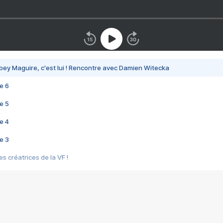
bey Maguire, c'est lui ! Rencontre avec Damien Witecka
e 6
e 5
e 4
e 3
s créatrices de la VF !
e 2
e 1
e Mektoub My Love arrive enfin ! Rencontre avec Shaïn Boumedine et Sal