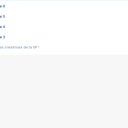
e 6
e 5
e 4
e 3
s créatrices de la VF !
e 2
e 1
e Mektoub My Love arrive enfin ! Rencontre avec Shaïn Boumedine et Sal
i : après Toni en famille
elle réalise le bouleversant Dites lui que je l'aime
ais ! Rencontre autour de Vie privée de Rebecca Zlotowski
 de Marguerite, Grave... Rencontre avec Ella Rumpf