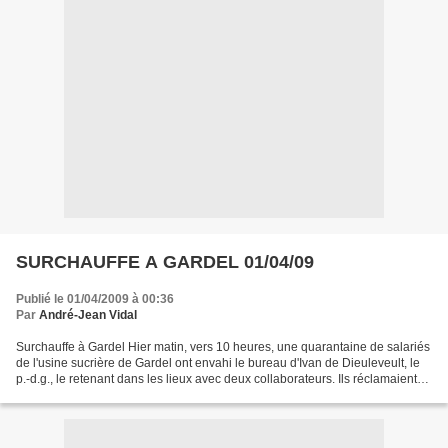
SURCHAUFFE A GARDEL 01/04/09
Publié le 01/04/2009 à 00:36
Par
André-Jean Vidal
Surchauffe à Gardel Hier matin, vers 10 heures, une quarantaine de salariés
de l'usine sucrière de Gardel ont envahi le bureau d'Ivan de Dieuleveult, le
p.-d.g., le retenant dans les lieux avec deux collaborateurs. Ils réclamaient
une avance sur salaire....