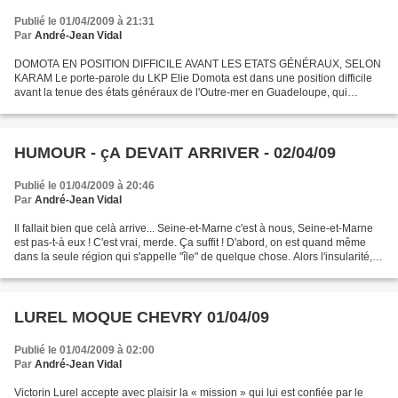
Publié le 01/04/2009 à 21:31
Par
André-Jean Vidal
DOMOTA EN POSITION DIFFICILE AVANT LES ETATS GÉNÉRAUX, SELON
KARAM Le porte-parole du LKP Elie Domota est dans une position difficile
avant la tenue des états généraux de l'Outre-mer en Guadeloupe, qui
pourrait le conduire à ne pas y participer, a estimé...
HUMOUR - çA DEVAIT ARRIVER - 02/04/09
Publié le 01/04/2009 à 20:46
Par
André-Jean Vidal
Il fallait bien que celà arrive... Seine-et-Marne c'est à nous, Seine-et-Marne
est pas-t-à eux ! C'est vrai, merde. Ça suffit ! D'abord, on est quand même
dans la seule région qui s'appelle "île" de quelque chose. Alors l'insularité,
vous parlez si on...
LUREL MOQUE CHEVRY 01/04/09
Publié le 01/04/2009 à 02:00
Par
André-Jean Vidal
Victorin Lurel accepte avec plaisir la « mission » qui lui est confiée par le